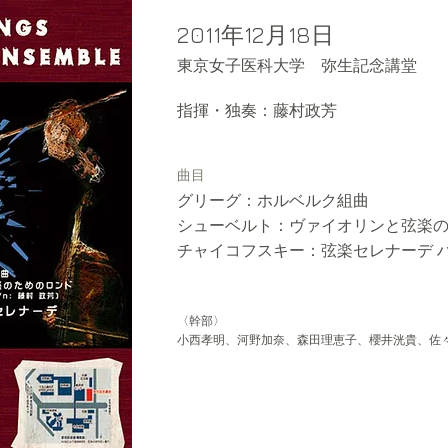
2011年12月18日
東京女子医科大学 弥生記念講堂
指揮・独奏：藤村政芳
曲目
グリーグ：ホルベルク組曲
シューベルト：ヴァイオリンと弦楽
チャイコフスキー：弦楽セレナーデ 
​〈幹部〉
小西孝明、河野加奈、森田理恵子、櫻井洸貴、佐