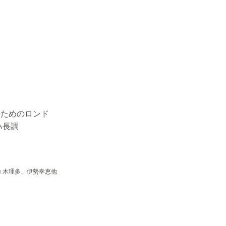
のためのロンド
ハ長調
々木理多、伊勢幸恵他